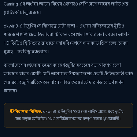
Gaming-এর অধীনে আসে। বিশ্বের একশরও বেশি দেশে তাদের লাইভ গেম
প্ল্যাটফর্ম চালু রয়েছে।
dkwin9-এ ইজুগির যে বিশেষত্ব সেটা হলো – এখানে সত্যিকারের স্টুডিও
পরিবেশে প্রশিক্ষিত ডিলাররা টেবিলে বসে খেলা পরিচালনা করেন। আপনি
HD ভিডিও স্ট্রিমিংয়ের মাধ্যমে সরাসরি দেখতে পান কার্ড ডিল হচ্ছে, চাকা
ঘুরছে – সবকিছু স্বচ্ছভাবে।
বাংলাদেশের খেলোয়াড়দের কাছে ইজুগির সবচেয়ে বড় আকর্ষণ হলো
আনদার বাহার গেমটি, যেটি আমাদের উপমহাদেশের একটি ঐতিহ্যবাহী কার্ড
গেম এবং ইজুগি এটিকে অনলাইন লাইভ ফরম্যাটে দারুণভাবে উপস্থাপন
করেছে।
নিরাপত্তা নিশ্চিত:
dkwin9-এ ইজুগির সমস্ত গেম লাইসেন্সপ্রাপ্ত এবং তৃতীয়
পক্ষ কর্তৃক অডিটেড। RNG সার্টিফিকেশন সহ সম্পূর্ণ ফেয়ার প্লে গ্যারান্টি।