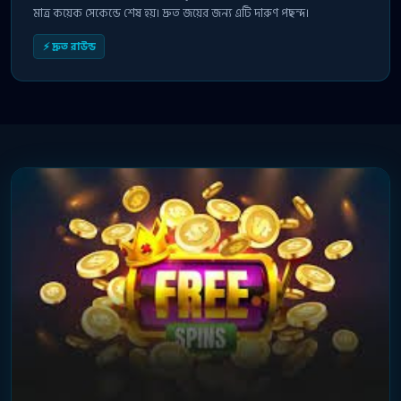
মাত্র কয়েক সেকেন্ডে শেষ হয়। দ্রুত জয়ের জন্য এটি দারুণ পছন্দ।
⚡ দ্রুত রাউন্ড