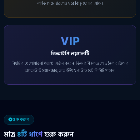
লাইভ গেমে হারলেও ঘরে কিছু ফেরত আসে।
VIP
ভিআইপি লয়্যালটি
নিয়মিত খেলোয়াড়রা পয়েন্ট অর্জন করেন। ভিআইপি লেভেলে উঠলে ব্যক্তিগত
অ্যাকাউন্ট ম্যানেজার, দ্রুত উইথড্র ও উচ্চ বেট লিমিট পাবেন।
শুরু করুন
মাত্র
৪টি ধাপে
শুরু করুন