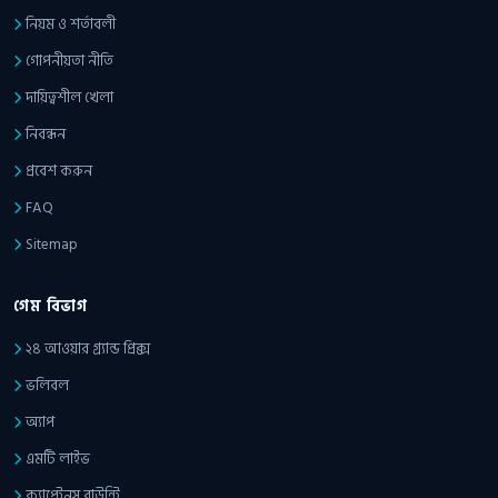
নিয়ম ও শর্তাবলী
গোপনীয়তা নীতি
দায়িত্বশীল খেলা
নিবন্ধন
প্রবেশ করুন
FAQ
Sitemap
গেম বিভাগ
২৪ আওয়ার গ্র্যান্ড প্রিক্স
ভলিবল
অ্যাপ
এমটি লাইভ
ক্যাপ্টেনস বাউন্টি