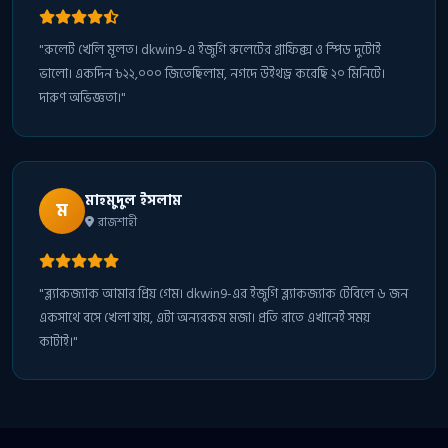
"রুলেট খেলি মূলত। dkwin9-এ ইজুগি রুলেটের গ্রাফিক্স ও স্পিড দুটোই
ভালো। একদিন ৳২২,০০০ জিতেছিলাম, নগদে উইথড্র করেছি ২০ মিনিটে।
দারুণ অভিজ্ঞতা।"
মাহমুদুল ইসলাম
ম
রাজশাহী
"ব্ল্যাকজ্যাক আমার প্রিয় গেম। dkwin9-এর ইজুগি ব্ল্যাকজ্যাক টেবিলে ৬ জন
একসাথে বসে খেলা যায়, এটা অন্যরকম মজা। প্রতি রাতে এখানেই সময়
কাটাই।"