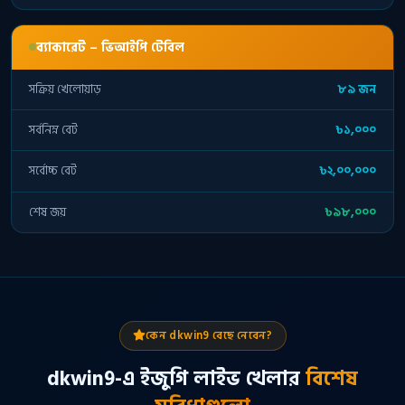
ব্যাকারেট – ভিআইপি টেবিল
সক্রিয় খেলোয়াড়
৮৯ জন
সর্বনিম্ন বেট
৳১,০০০
সর্বোচ্চ বেট
৳২,০০,০০০
শেষ জয়
৳৯৮,০০০
কেন dkwin9 বেছে নেবেন?
dkwin9-এ ইজুগি লাইভ খেলার
বিশেষ