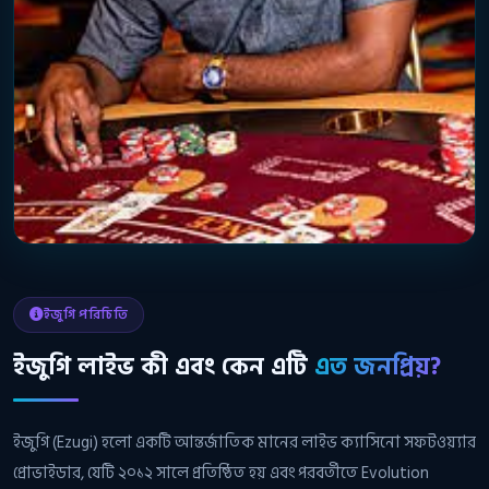
ইজুগি পরিচিতি
ইজুগি লাইভ কী এবং কেন এটি
এত জনপ্রিয়?
ইজুগি (Ezugi) হলো একটি আন্তর্জাতিক মানের লাইভ ক্যাসিনো সফটওয়্যার
প্রোভাইডার, যেটি ২০১২ সালে প্রতিষ্ঠিত হয় এবং পরবর্তীতে Evolution