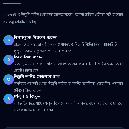
dkwin9-এ ইজুগি লাইভ শুরু করা অনেক সহজ। কোনো জটিল প্রক্রিয়া নেই, বাংলায়
সবকিছু বোঝানো আছে।
বিনামূল্যে নিবন্ধন করুন
১
dkwin9-এ নাম, মোবাইল নম্বর ও পাসওয়ার্ড দিয়ে মিনিটের মধ্যে অ্যাকাউন্ট
খুলুন। কোনো ডকুমেন্ট লাগবে না শুরুতে।
ডিপোজিট করুন
২
বিকাশ, নগদ বা রকেটে মাত্র ৳৫০০ থেকে শুরু করুন। ডিপোজিট তাৎক্ষণিক হয়,
ওয়েটিং টাইম নেই।
ইজুগি লাইভ সেকশনে যান
৩
লগইনের পর লবি থেকে "ইজুগি লাইভ" বা "লাইভ ক্যাসিনো" বেছে নিন। পছন্দের
টেবিলে ক্লিক করুন।
খেলুন ও জিতুন
৪
লাইভ ডিলারের সাথে খেলুন। জিতলে সরাসরি আপনার ওয়ালেটে টাকা জমা হবে।
উইথড্র করুন যেকোনো সময়।