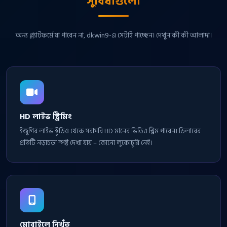
সুবিধাগুলো
অন্য প্ল্যাটফর্মে যা পাবেন না, dkwin9-এ সেটাই পাচ্ছেন। দেখুন কী কী আলাদা।
HD লাইভ স্ট্রিমিং
ইজুগির লাইভ স্টুডিও থেকে সরাসরি HD মানের ভিডিও স্ট্রিম পাবেন। ডিলারের
প্রতিটি নড়াচড়া স্পষ্ট দেখা যায় – কোনো লুকোচুরি নেই।
মোবাইলে নিখুঁত