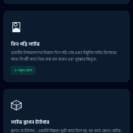
🎴
তিন পত্তি লাইভ
ভারতীয় উপমহাদেশের বিখ্যাত তিন পত্তি গেম এখন ইজুগির লাইভ ডিলারের
সাথে। তিনটি কার্ড নিয়ে সেরা হাত বানান এবং পুরস্কার জিতুন।
✨ নতুন যোগ
🎲
লাইভ ড্রাগন টাইগার
ড্রাগন না টাইগার – একটাই সিদ্ধান্ত। দুটো কার্ড ডিল হয়, বড় কার্ড জেতে। রাউন্ড