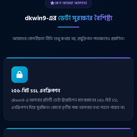
কেন আমরা আলাদা
dkwin9-এর
ডেটা সুরক্ষার বৈশিষ্ট্য
আমাদের গোপনীয়তা নীতি শুধু কথায় নয়, প্রযুক্তিগত পদক্ষেপেও প্রমাণিত।
২৫৬-বিট SSL এনক্রিপশন
dkwin9-এ আপনার প্রতিটি ডেটা ট্রান্সমিশন ব্যাংকমানের ২৫৬-বিট SSL
এনক্রিপশন দিয়ে সুরক্ষিত। কোনো তৃতীয় পক্ষ আপনার তথ্য পড়তে পারবে না।