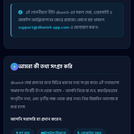
এই গোপনীয়তা নীতি dkwin9-এর সকল সেবা, ওয়েবসাইট ও
মোবাইল অ্যাপ্লিকেশনের ক্ষেত্রে প্রযোজ্য। কোনো প্রশ্ন থাকলে
support@dkwin9-app.com
-এ যোগাযোগ করুন।
আমরা কী তথ্য সংগ্রহ করি
২
dkwin9 সেবা প্রদানের জন্য বিভিন্ন ধরনের তথ্য সংগ্রহ করে। এই তথ্যগুলো
সাধারণত তিনটি উৎস থেকে আসে – আপনি নিজে যা দেন, স্বয়ংক্রিয়ভাবে
সংগৃহীত তথ্য, এবং তৃতীয় পক্ষ থেকে প্রাপ্ত তথ্য। নিচে বিস্তারিত আলোচনা
করা হলো:
আপনি সরাসরি যা প্রদান করেন:
পূর্ণ নাম
ইমেইল ঠিকানা
মোবাইল নম্বর