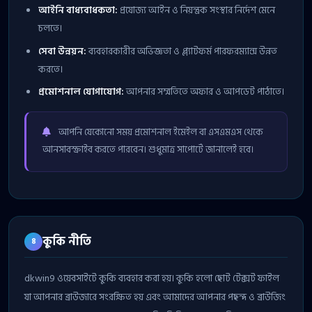
আইনি বাধ্যবাধকতা:
প্রযোজ্য আইন ও নিয়ন্ত্রক সংস্থার নির্দেশ মেনে
চলতে।
সেবা উন্নয়ন:
ব্যবহারকারীর অভিজ্ঞতা ও প্ল্যাটফর্ম পারফরম্যান্স উন্নত
করতে।
প্রমোশনাল যোগাযোগ:
আপনার সম্মতিতে অফার ও আপডেট পাঠাতে।
আপনি যেকোনো সময় প্রমোশনাল ইমেইল বা এসএমএস থেকে
আনসাবস্ক্রাইব করতে পারবেন। শুধুমাত্র সাপোর্টে জানালেই হবে।
কুকি নীতি
৪
dkwin9 ওয়েবসাইটে কুকি ব্যবহার করা হয়। কুকি হলো ছোট টেক্সট ফাইল
যা আপনার ব্রাউজারে সংরক্ষিত হয় এবং আমাদের আপনার পছন্দ ও ব্রাউজিং