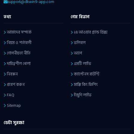
support@dkwin9-app.com
তথ্য
গেম বিভাগ
আমাদের সম্পর্কে
২৪ আওয়ার গ্র্যান্ড প্রিক্স
নিয়ম ও শর্তাবলী
ভলিবল
গোপনীয়তা নীতি
অ্যাপ
দায়িত্বশীল খেলা
এমটি লাইভ
নিবন্ধন
ক্যাপ্টেনস বাউন্টি
প্রবেশ করুন
মাঙ্কি কিং ফিশিং
FAQ
ইজুগি লাইভ
Sitemap
ডেটা সুরক্ষা