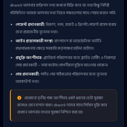
dkwin9 আপনার ব্যক্তিগত তথ্য কখনো বিক্রি করে না। তবে কিছু নির্দিষ্ট
পরিস্থিতিতে আমরা আপনার তথ্য নিচের পক্ষগুলোর সাথে শেয়ার করতে পারি:
পেমেন্ট প্রদানকারী:
বিকাশ, নগদ, রকেট ও ক্রিপ্টো পেমেন্ট প্রসেস করার
জন্য প্রয়োজনীয় ন্যূনতম তথ্য।
আইন প্রয়োগকারী সংস্থা:
বাংলাদেশ বা আন্তর্জাতিক আইনি
বাধ্যবাধকতার ক্ষেত্রে সরকারি কর্তৃপক্ষের চাহিদা মেটাতে।
প্রযুক্তি অংশীদার:
প্ল্যাটফর্ম পরিচালনার জন্য ক্লাউড হোস্টিং ও নিরাপত্তা
সেবা প্রদানকারী – তারা কঠোর গোপনীয়তা চুক্তির আওতায় থাকেন।
গেম প্রদানকারী:
লাইভ গেম সঠিকভাবে পরিচালনার জন্য ন্যূনতম
অ্যাকাউন্ট তথ্য।
যেকোনো তৃতীয় পক্ষ অংশীদার একই ধরনের ডেটা সুরক্ষা
মানদণ্ড মেনে চলতে বাধ্য। dkwin9 তাদের সাথে লিখিত চুক্তি করে
যেখানে আপনার তথ্যের সুরক্ষা নিশ্চিত করা হয়।