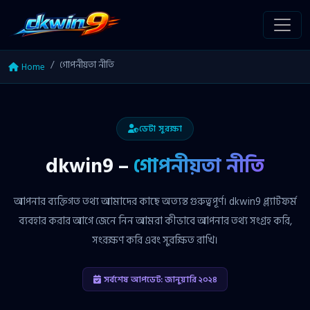
গোপনীয়তা নীতি
Home
ডেটা সুরক্ষা
dkwin9 –
গোপনীয়তা নীতি
আপনার ব্যক্তিগত তথ্য আমাদের কাছে অত্যন্ত গুরুত্বপূর্ণ। dkwin9 প্ল্যাটফর্ম
ব্যবহার করার আগে জেনে নিন আমরা কীভাবে আপনার তথ্য সংগ্রহ করি,
সংরক্ষণ করি এবং সুরক্ষিত রাখি।
সর্বশেষ আপডেট: জানুয়ারি ২০২৪